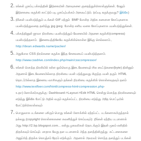
உங்கள் முகப்பு பக்கத்தின் இடுகையின் அளவுகளை குறைத்துக்கொள்ளுங்கள். மேலும்
இடுகையை சுருக்கி காட்டும் படி முகப்புப்பக்கம் அமையட்டும். (எப்படி சுருக்குவது?
இங்கே
)
நீங்கள் பயன்படுத்தும் படங்கள் GIF மற்றும் BMP போன்ற அதிக கனமான கோப்புகளாக
பயன்படுத்துவதை தவித்து jpg jpeg போன்ற எளிய வகை கோப்புகளாக பயன்படுத்துங்கள்.
பக்கத்தினுள் ஜாவா நிரலியை பயன்படுத்தும் வேளையில் அதனை சுருக்கி(compress)
பயன்படுத்தலாம். இணையத்திலேயே சுருக்கிக்கொள்ள இங்கு செல்லலாம்.,
http://dean.edwards.name/packer/
அதுபோல CSS நிரல்களை சுருக்க இந்த சேவையைப் பயன்படுத்தலாம்.
http://www.cssdrive.com/index.php/main/csscompressor/
உங்கள் மொத்த நிரலியில் உள்ள ஒவ்வொரு இடைவேளையும் சில பைட்டுகளை(byte) தின்னும்
அதனால் இடைவேளையில்லாத நிரலியை பயன் படுத்துவது மிகுந்த பயன் தரும். HTML
தொடர்பில்லாத இணைய வாசிகளும் தங்கள் நிரலியை சுருக்கிக் கொள்ளவுதவும் தளம்
http://www.textfixer.com/html/compress-html-compression.php
-
உ.தா) பிளாக்கர்களுக்கு: Dashboard->Layout->Edit HTML சென்று மொத்த நிரலிகளையும்
எடுத்து இங்கே போட்டு அதில் வரும் சுருக்கப்பட்ட நிரலியை எடுத்து அதே பொட்டியில்
போட்டுக்கொள்ளவும்
பொதுவாக படங்களை பகிரும் பொது உங்கள் பிளாக்கில் ஏற்றப்பட்ட படங்களாகயிருந்தால்
நல்லது.(copyright கொள்கைகளை கவனித்துச் செய்யவும்) நீங்கள் ஏற்றிய படமானால்
அது http://2.bp.blogspot.com... என்று முகவரிகள் தொடங்கும் இதன் மூலம் எளிதில்
திறக்கவும் செய்யும். மாறாக வேறு தள படமானால் அந்த தளத்திலிருந்து கட்டளைகளை
அனுப்பித் திறக்க கொஞ்சம் நேரம் எடுக்கும். அதனால் அவரவர் சொந்த தளத்துப் படங்கள்