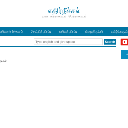
எதிர்நீச்சல்
நான் கற்றவையும் பெற்றவையும்
பதிவுகள் இலவசம்
செய்தித் திரட்டி
பதிவுத் திரட்டி
பிழைதிருத்தி
தமிழ்க்கருவ
எ
ுட்கள்]