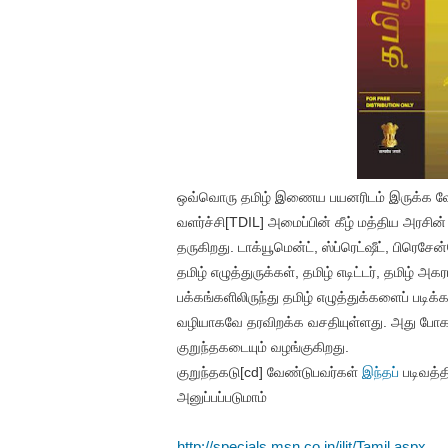
ஒவ்வொரு தமிழ் இணைய பயனரிடம் இருக்க வே
வளர்ச்சி[TDIL] அமைப்பின் கீழ் மத்திய அரசின்
தருகிறது. டாக்யூமென்ட், ஸ்ப்ரெட்ஷீட், பிரெசே
தமிழ் எழுத்துருக்கள், தமிழ் எடிட்டர், தமிழ் 
பக்கங்களிலிருந்து தமிழ் எழுத்துக்களைப் ப
வழியாகவே தரவிறக்க வசதியுள்ளது. அது ப
குறுந்தகடையும் வழங்குகிறது.
குறுந்தகடு[cd] வேண்டுபவர்கள்
இந்தப்
படிவத்த
அனுப்பப்படுமாம்
http://specials.msn.co.in/ilit/Tamil.aspx