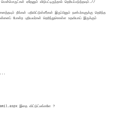
பொருட்கள் ஏதேனும் விடுபட்டிருந்தால் தெரியப்படுத்தவும்.//
த்தயும் நீங்கள் பதிவிட்டுள்ளீர்கள் இருப்பினும் நண்பர்களுக்கு தெரிந்த
 என்னைப் போன்ற புதியவர்கள் தெரிந்துகொள்ள உதவியாய் இருக்கும்
M
M
...
M
il.aspx இதை விட்டுட்டீங்களே ?
M