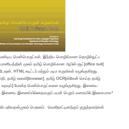
ண்டிய மென்பொருட்கள். இந்திய மொழிக்கான தொழில்நுட்ப
 மானியத்தின் மூலம் தமிழ் மொழிக்கான ஆபிஸ் சூட்[office suit]
ன்டேஷன், HTML எடிட்டர் மற்றும் படிம கருவிகள் வழங்குகிறது.
அகராதி, தமிழ் உலாவி[browser], தமிழ் OCR[ஸ்கேன் செய்த தமிழ்
டிக்க உதவும்] போன்ற மென்பொருட்களை வழங்குகிறது. இணைய
ோக இணைய இணைப்பில்லாதவரும் பயன் பெறும் வகையில் இலவசமாக*
ில் பதிவதன்முலம் பெறலாம். வெளிநாட்டினற்கும் குறுந்தகடுகள்