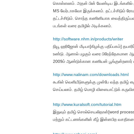
கொள்ளலாம். அதன் பின் வேண்டிய இடங்களில் 
MS வேர்டாகவோ இருக்கலாம். தட்டச்சிடும் ரோமன
தட்டச்சிடும். சொந்த கணினியாக வைத்திருப்
படங்கள் வரை தமிழில் அடிக்கலாம்.
http://software.nhm.in/
products/writer
நியூ ஹரிஜோன் மீடியா[கிழக்கு பதிப்பகம்] தயாரிப்
உண்டு. ஆனால் பழகும் வரை பிரேத்தேகமான ஆங்
2009ம் ஆண்டுக்கான கணியன் பூங்குன்றனார் வ
http://www.nalinam.com/
downloads.html
கூகிள் வெளியீடுகளுக்கு முன்பே வந்த தமிழ் எ
செய்யலாம். தமிழ் மொழி விளையாட்டுக் கருவிக
http://www.kuralsoft.com/
tutorial.htm
இதுவும் தமிழ் சொல்செயலிதான்[word process
மற்றும் கட்டணங்களின் கீழ் இன்னபிற வசதிகளை