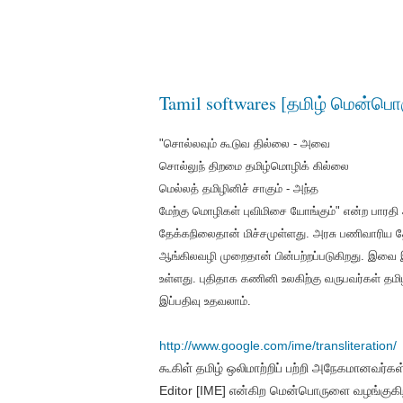
Tamil softwares [தமிழ் மென்பொர
"சொல்லவும் கூடுவ தில்லை - அவை
சொல்லுந் திறமை தமிழ்மொழிக் கில்லை
மெல்லத் தமிழினிச் சாகும் - அந்த
மேற்கு மொழிகள் புவிமிசை யோங்கும்" என்ற பாரதி 
தேக்கநிலைதான் மிச்சமுள்ளது. அரசு பணிவாரிய தே
ஆங்கிலவழி முறைதான் பின்பற்றப்படுகிறது. இவை
உள்ளது. புதிதாக கணினி உலகிற்கு வருபவர்கள் தம
இப்பதிவு உதவலாம்.
http://www.google.com/ime/
transliteration/
கூகிள் தமிழ் ஒலிமாற்றிப் பற்றி அநேகமானவர்கள
Editor [IME] என்கிற மென்பொருளை வழங்குகிற