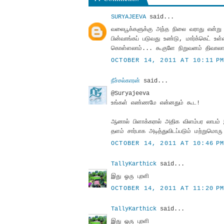
SURYAJEEVA
said...
வலைபூக்களுக்கு அந்த நிலை வராது என்று
பின்வாங்கப் படுவது உண்டு, மார்க்கெட் உள்
கொள்ளலாம்... கூகுளே நிறுவனம் திவாலாகும
OCTOBER 14, 2011 AT 10:11 P
நீச்சல்காரன்
said...
@Suryajeeva
உங்கள் எண்ணமே என்னதும் கூட!
ஆனால் பிளாக்கரால் அதிக விளம்பர லாபம் இ
தளம் சார்பாக அடித்துவிடப்படும் மற்றுமொ
OCTOBER 14, 2011 AT 10:46 P
TallyKarthick
said...
இது ஓரு புரளி
OCTOBER 14, 2011 AT 11:20 P
TallyKarthick
said...
இது ஓரு புரளி