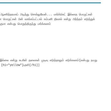
 ஆணித்தரமாய் அடித்து சொல்லுவேன்... மார்க்கெட் இல்லாத பொருட்கள்
ள பொருட்கள் பின் வாங்கப்பட்டால் கம்பனி திவால் என்று அர்த்தம் எடுத்துக்
ா என்பது பொறுத்திருந்து பார்க்கலாம்
M
ல்லை என்று கூகிள் தலைகள் முடிவு எடுத்தாலும் எடுக்கலாம்[என்பது நமது
ரு [hi="yellow"]புரளி[/hi]]
M
M