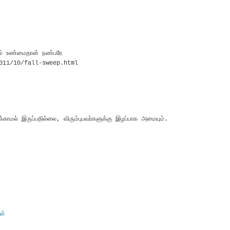
M
ம் உண்மைதான் நண்பரே
011/10/fall-sweep.html
M
டிக்காமல் இருப்பதில்லை, விரும்புபவர்களுக்கு இழப்பாக அமையும்.
ள்