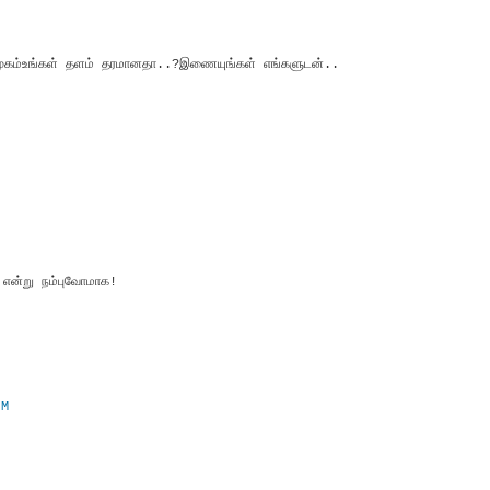
ிமுகம்உங்கள் தளம் தரமானதா..?இணையுங்கள் எங்களுடன்..
M
 என்று நம்புவோமாக!
AM