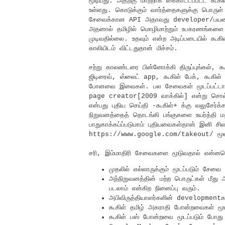
மூடியது. அதற்கு மாற்றாக கைகாட்டப்பட்ட க
உள்ளது.
கொடுக்கும் வார்த்தைகளுக்கு பொருள
சேவைக்கான API அதாவது developer/பயனர்கள்
அதனால் தமிழில் மொழிமாற்றும் உபகரணங்களை யா
முடிவதில்லை. உதவும் என்ற அடிப்படையில் 
காலியிடம் விட்டதுதான் மிச்சம்.
சற்று காலண்டரை பின்னோக்கி திருப்புங்கள், கூ
ஜிடிரைவ், ஸ்லைட் app, கூகிள் பேக், கூகிள்
போனவை இவைகள். பல சேவைகள் மூடப்பட்டாலும
page creator[2009 வாக்கில்] என்று சொல்லல
என்பது புதிய செய்தி -கூகிள்+ க்கு வலுசேர்க
நிறுவனத்தைத் தொடங்கி பங்குகளை உயர்த்தி 
பாதுகாக்கப்ப்படுமாம் புதியவைகள்தான் இனி ச
https://www.google.com/takeout/ மூலம் 
சரி, இம்மாதிரி சேவைகளை மூடுவதால் என்ன
முதலில் எல்லாருக்கும் மூடப்படும் சேவை
அந்நிறுவனத்தின் மற்ற பொருட்கள் மீது அ
படலாம் என்கிற நினைப்பு வரும்.
அபிவிருத்தியாளர்களின் developmentகள
கூகிள் தமிழ் அகராதி போன்றவைகள் மூட
கூகிள் பஸ் போன்றவை மூடப்படும் போது