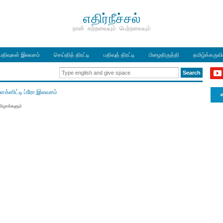
எதிர்நீச்சல்
நான் கற்றவையும் பெற்றவையும்
பதிவுகள் இலவசம்
செய்தித் திரட்டி
பதிவுத் திரட்டி
பிழைதிருத்தி
தமிழ்க்கருவ
எ
விழாக்களும்
ருள்
ளெக்ஸிட்டி ப்ரோ இலவசம்