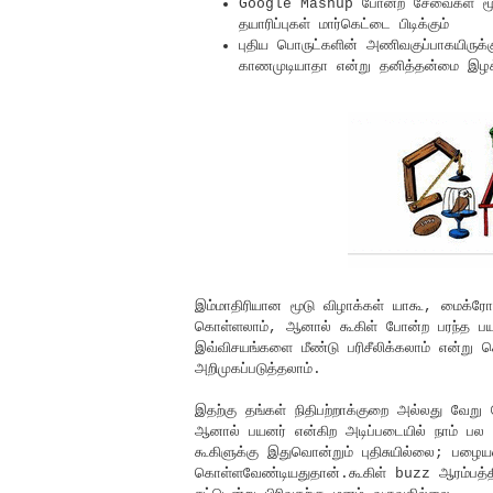
Google Mashup போன்ற சேவைகள் மூட
தயாரிப்புகள் மார்கெட்டை பிடிக்கும்
புதிய பொருட்களின் அணிவகுப்பாகயிரு
காணமுடியாதா என்று தனித்தன்மை இழக்
இம்மாதிரியான மூடு விழாக்கள் யாகூ, மைக்ர
கொள்ளலாம், ஆனால் கூகிள் போன்ற பரந்த பய
இவ்விசயங்களை மீண்டு பரிசீலிக்கலாம் என்
அறிமுகப்படுத்தலாம்.
இதற்கு தங்கள் நிதிபற்றாக்குறை அல்லது வே
ஆனால் பயனர் என்கிற அடிப்படையில் நாம் பல 
கூகிளுக்கு இதுவொன்றும் புதிசுயில்லை; பழைய
கொள்ளவேண்டியதுதான்.கூகிள் buzz ஆரம்பத்