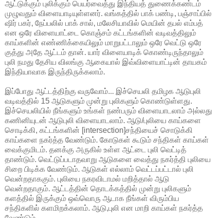
ஆட்டுக்கும் புலிக்கும் பெயர்வைத்து இந்தியத் துணைக்கண்டம்
முழுவதும் விளையாடியுள்ளனர். வங்கத்தில் பாக் பண்டி, பஞ்சாப்பில்
ஷிர் பகர், நேப்பலில் பாக் சால், மலேசியாவில் மெயின் தபல் எம்பத்
என ஒரே விளையாட்டை கொஞ்சம் கட்டங்களின் வடிவத்திலும்
காய்களின் எண்ணிக்கையிலும் மாறுபட்டாலும் ஒரே வெட்டு ஒரே
குத்து அதே ஆட்டம் தான். யார் விளையாடிக் கொண்டிருந்தாலும்
புலி நமது தேசிய விலங்கு ஆகையால் இவ்விளையாட்டின் தாயகம்
இந்தியாவாக இருந்திருக்கலாம்.
இப்போது ஆட்டத்திற்கு வருவோம்... இச்செயலி தமிழக ஆடுபுலி
வடிவத்தில் 15 ஆடுகளும் முன்று புலிகளும் கொண்டுள்ளது.
இச்செயலியில் நீங்களும் உங்கள் நண்பரும் விளையாடலாம் அல்லது
கணினியுடன் ஆடுபுலி விளையாடலாம். ஆடு/புலியை காய்களை
சொடிக்கி, கட்டங்களின் [intersection]சந்தியைச் சொடுக்கி
காய்களை நகர்த்த வேண்டும். கோடுகள் கூடும் சந்திகள் காய்கள்
வைக்குமிடம். தனக்கு அருகில் உள்ள ஆட்டை புலி வெட்டித்
தாண்டும். வெட்டுப்படாதவாறு ஆடுகளை வைத்து நகர்த்தி புலியை
சிறை பிடிக்க வேண்டும். ஆடுகள் எல்லாம் வெட்டப்பட்டால் புலி
வென்றதாககும். புலியை நகரவிடாமல் மறித்தால் ஆடு
வென்றதாகும். ஆட்டத்தின் தொடக்கத்தில் முன்று புலிகளும்
களத்தில் இருக்கும் ஒவ்வொரு ஆடாக நீங்கள் விரும்பிய
சந்திகளில் களமிறக்கலாம். ஆடு,புலி என மாறி காய்கள் நகர்த்த
வேண்டும்