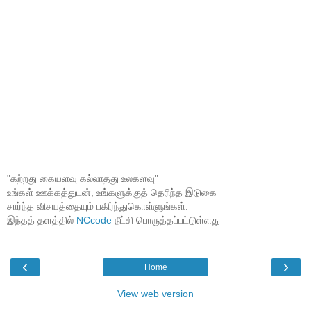
"கற்றது கையளவு கல்லாதது உலகளவு"
உங்கள் ஊக்கத்துடன், உங்களுக்குத் தெரிந்த இடுகை
சார்ந்த விசயத்தையும் பகிர்ந்துகொள்ளுங்கள்.
இந்தத் தளத்தில்
NCcode
நீட்சி பொருத்தப்பட்டுள்ளது
‹
›
Home
View web version