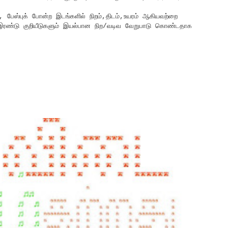
, பேஸ்புக் போன்ற இடங்களில் நிறம்,திடம்,உயரம் ஆகியவற்றை
ம் இரண்டு குறியீடுகளும் இயல்பான நிற/வடிவ வேறுபாடு கொண்டதாக