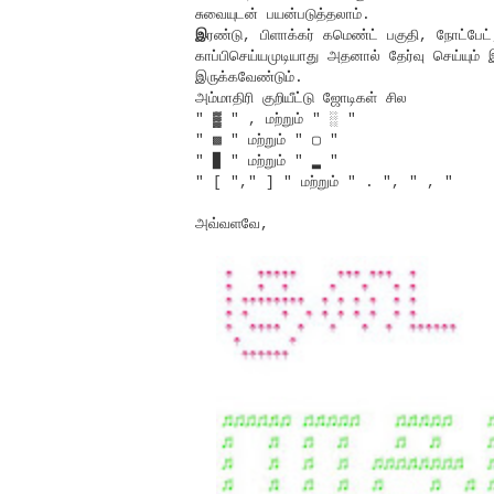
சுவையுடன் பயன்படுத்தலாம்.
இ
ரண்டு, பிளாக்கர் கமெண்ட் பகுதி, நோட்பேட்
காப்பிசெய்யமுடியாது அதனால் தேர்வு செய்யு
இருக்கவேண்டும்.
அம்மாதிரி குறியீட்டு ஜோடிகள் சில
" ▓ " , மற்றும் " ░ "
" ▩ " மற்றும் " ▢ "
" ▉ " மற்றும் " ▂ "
" [ "," ] " மற்றும் " . ", " , "
அவ்வளவே,