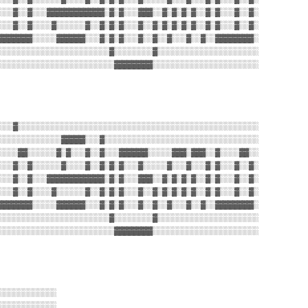
░░░▓░░▓░░░▓▓▓▓▓▓▓▓▓▓▓▓░▓░▓░░░▓▓▓░░▓░▓░▓░▓░░▓░▓░░░▓░░▓░
░░░▓░░▓░░░░▓░░░░░░▓░░▓░▓░▓░░░▓░░▓░▓░▓░▓░▓░░▓░▓░░░▓░░▓░
▓▓▓▓▓▓▓░░░░░▓▓▓▓▓▓░░░▓░▓░▓░░░▓░░▓░░▓░░░▓░░▓░░▓▓▓▓▓▓▓▓░
░░░░░░░░░░░░░░░░░░░░░░░▓░░░░░░░░▓░░░░░░░░░░░░░░░░░░░░░
░░░░░░░░░░░░░░░░░░░░░░░░▓▓▓▓▓▓▓▓░░░░░░░░░░░░░░░░░░░░░░
░░░▓░░░░░░░░░░░░░░░░░░░░░░░░░░░░░░░░░░░░░░░░░░░░░░░░░░
░░░░░░░░░░░░░▓▓▓▓▓░░░▓░░░░░░░░░░░░░░░░░░░░░░░░░░░░░░░░
░░░░▓▓░░░░░░▓░▓░░░▓░░▓░░░▓▓▓▓▓▓░░░░░▓▓▓░▓▓▓░░▓░░░░▓▓░░
░░░▓░░▓░░░░░░▓░░░░▓░░▓░▓░▓░░░▓░░░░░▓░░░▓░░░▓░▓░░░▓░░▓░
░░░▓░░▓░░░▓▓▓▓▓▓▓▓▓▓▓▓░▓░▓░░░▓▓▓░░▓░▓░▓░▓░░▓░▓░░░▓░░▓░
░░░▓░░▓░░░░▓░░░░░░▓░░▓░▓░▓░░░▓░░▓░▓░▓░▓░▓░░▓░▓░░░▓░░▓░
▓▓▓▓▓▓▓░░░░░▓▓▓▓▓▓░░░▓░▓░▓░░░▓░░▓░░▓░░░▓░░▓░░▓▓▓▓▓▓▓▓░
░░░░░░░░░░░░░░░░░░░░░░░▓░░░░░░░░▓░░░░░░░░░░░░░░░░░░░░░
░░░░░░░░░░░░░░░░░░░░░░░░▓▓▓▓▓▓▓▓░░░░░░░░░░░░░░░░░░░░░░
░░░░░░░░░░░░
░░░░░░░░░░░░