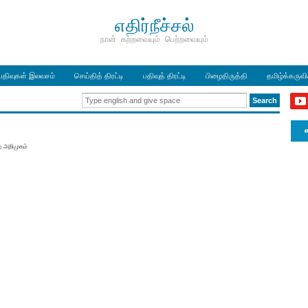
எதிர்நீச்சல்
நான் கற்றவையும் பெற்றவையும்
பதிவுகள் இலவசம்
செய்தித் திரட்டி
பதிவுத் திரட்டி
பிழைதிருத்தி
தமிழ்க்கருவ
எ
ை அறிமுகம்