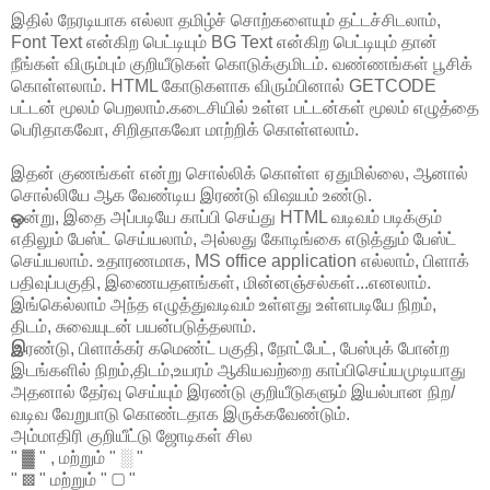
இதில் நேரடியாக எல்லா தமிழ்ச் சொற்களையும் தட்டச்சிடலாம்,
Font Text என்கிற பெட்டியும் BG Text என்கிற பெட்டியும் தான்
நீங்கள் விரும்பும் குறியீடுகள் கொடுக்குமிடம். வண்ணங்கள் பூசிக்
கொள்ளலாம். HTML கோடுகளாக விரும்பினால் GETCODE
பட்டன் மூலம் பெறலாம்.கடைசியில் உள்ள பட்டன்கள் மூலம் எழுத்தை
பெரிதாகவோ, சிறிதாகவோ மாற்றிக் கொள்ளலாம்.
இதன் குணங்கள் என்று சொல்லிக் கொள்ள ஏதுமில்லை, ஆனால்
சொல்லியே ஆக வேண்டிய இரண்டு விஷயம் உண்டு.
ஒ
ன்று, இதை அப்படியே காப்பி செய்து HTML வடிவம் படிக்கும்
எதிலும் பேஸ்ட் செய்யலாம், அல்லது கோடிங்கை எடுத்தும் பேஸ்ட்
செய்யலாம். உதாரணமாக, MS office application எல்லாம், பிளாக்
பதிவுப்பகுதி, இணையதளங்கள், மின்னஞ்சல்கள்...எனலாம்.
இங்கெல்லாம் அந்த எழுத்துவடிவம் உள்ளது உள்ளபடியே நிறம்,
திடம், சுவையுடன் பயன்படுத்தலாம்.
இ
ரண்டு, பிளாக்கர் கமெண்ட் பகுதி, நோட்பேட், பேஸ்புக் போன்ற
இடங்களில் நிறம்,திடம்,உயரம் ஆகியவற்றை காப்பிசெய்யமுடியாது
அதனால் தேர்வு செய்யும் இரண்டு குறியீடுகளும் இயல்பான நிற/
வடிவ வேறுபாடு கொண்டதாக இருக்கவேண்டும்.
அம்மாதிரி குறியீட்டு ஜோடிகள் சில
" ▓ " , மற்றும் " ░ "
" ▩ " மற்றும் " ▢ "