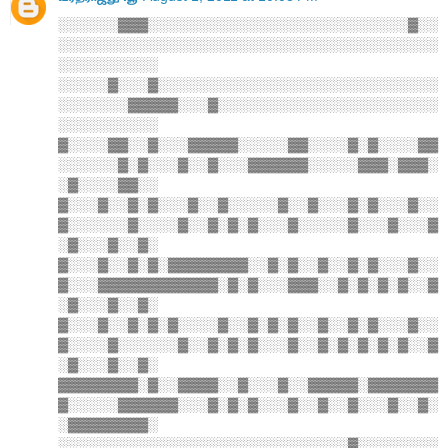
░░░░░░▓▓▓░░░░░░░░░░░░░░░░░░░░░░░░░░▓░░
░░░░░░░░░░░░░░░░░░░░░░░░░░░░░░░░░░░░░░
░░░░░░░░░░
░░░░░▓░░░▓░░░░░░░░░░░░░░░░░░░░░░░░░░░░
░░░░░░░▓▓▓▓▓░░░▓░░░░░░░░░░░░░░░░░░░░░░
░░░░░░░░░░
▓░░░░▓▓░░▓░░░▓▓▓▓▓░░░░░▓▓░░░░▓░▓░░░░▓▓
░░░░░░▓░▓░░░▓░░▓░░░▓▓▓▓▓▓░░░░░▓▓▓░▓▓▓░
░▓░░░░▓▓░░
▓░░░▓░░▓░▓░░░▓░░▓░░░░░▓░░▓░░░▓░▓░░░▓░░
▓░░░░░░▓░░░░▓░░▓░▓░▓░░░▓░░░░░▓░░░▓░░░▓
░▓░░░▓░░▓░
▓░░░▓░░▓░▓░▓▓▓▓▓▓▓▓░░▓░▓░░▓░░▓░▓░░░▓░░
▓░░░▓▓▓▓▓▓▓▓▓▓▓▓░▓░▓░░░▓▓▓░░▓░▓░▓░▓░░▓
░▓░░░▓░░▓░
▓░░░▓░░▓░▓░▓░░░░▓░░▓░▓░▓░░▓░░▓░▓░░░▓░░
▓░░░░▓░░░░░░▓░░▓░▓░▓░░░▓░░▓░▓░▓░▓░▓░░▓
░▓░░░▓░░▓░
▓▓▓▓▓▓▓▓░▓░░▓▓▓▓░░▓░░░▓░░▓▓▓▓▓░▓▓▓▓▓▓▓
▓░░░░░▓▓▓▓▓▓░░░▓░▓░▓░░░▓░░▓░░▓░░░▓░░▓░
░▓▓▓▓▓▓▓▓░
░░░░░░░░░░░░░░░░░░░░░░░░░░░░░▓░░░░░░░░