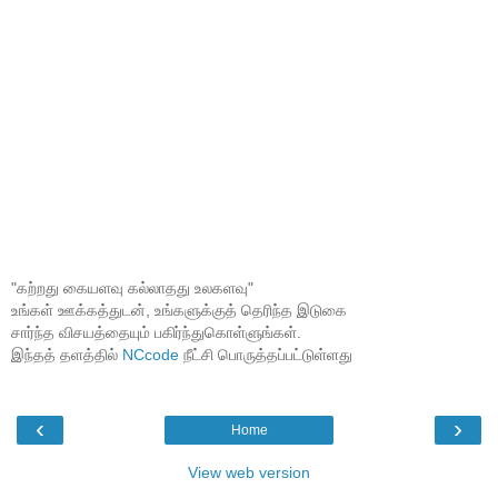
"கற்றது கையளவு கல்லாதது உலகளவு"
உங்கள் ஊக்கத்துடன், உங்களுக்குத் தெரிந்த இடுகை
சார்ந்த விசயத்தையும் பகிர்ந்துகொள்ளுங்கள்.
இந்தத் தளத்தில்
NCcode
நீட்சி பொருத்தப்பட்டுள்ளது
‹
›
Home
View web version