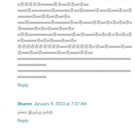
и语语语语语иииии语语ии语语ии语ии
ииии语ииииииии语ииииии语ии语иииии语иии语иии语ии语
ииииии语ии语语ии语ии语и
иии语иииииииии语ииииии语ии语ииии语语ии语и语и语и语и
语иииии语и语и语иии语ии语и
и语语ииииииииии语ииииии语ии语ииии语и语и语и语и语и语
и语иииии语и语и语иии语ии语и
语语语语语语语语语语иии语语语语语语и语ии语иииии语иии
语иии语ии语ииииии语ии语ииии语语ии
иииииииииииииииииииииииииииииииииииииииииииииии
ииииииииииии
иииииииииииииииииииииииииииииииииииииииииииииии
ииииииииииии
Reply
Sharon
January 9, 2013 at 7:07 AM
நல்லா இருக்கு.நன்றி.
Reply