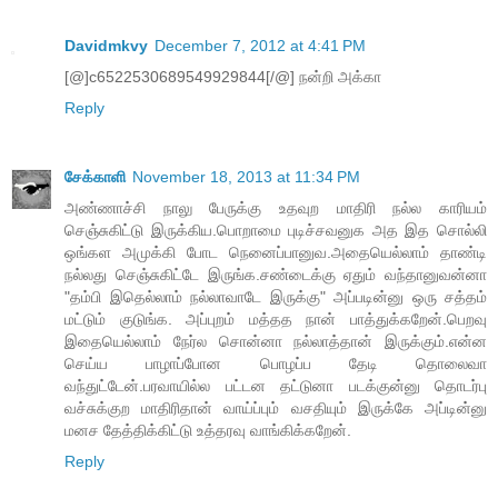
Davidmkvy
December 7, 2012 at 4:41 PM
[@]c6522530689549929844[/@] நன்றி அக்கா
Reply
சேக்காளி
November 18, 2013 at 11:34 PM
அண்ணாச்சி நாலு பேருக்கு உதவுற மாதிரி நல்ல காரியம்
செஞ்சுகிட்டு இருக்கிய.பொறாமை புடிச்சவனுக அத இத சொல்லி
ஒங்கள அமுக்கி போட நெனைப்பானுவ.அதையெல்லாம் தாண்டி
நல்லது செஞ்சுகிட்டே இருங்க.சண்டைக்கு ஏதும் வந்தானுவன்னா
"தம்பி இதெல்லாம் நல்லாவாடே இருக்கு" அப்படின்னு ஒரு சத்தம்
மட்டும் குடுங்க. அப்புறம் மத்தத நான் பாத்துக்கறேன்.பெறவு
இதையெல்லாம் நேர்ல சொன்னா நல்லாத்தான் இருக்கும்.என்ன
செய்ய பாழாப்போன பொழப்ப தேடி தொலைவா
வந்துட்டேன்.பரவாயில்ல பட்டன தட்டுனா படக்குன்னு தொடர்பு
வச்சுக்குற மாதிரிதான் வாய்ப்பும் வசதியும் இருக்கே அப்டின்னு
மனச தேத்திக்கிட்டு உத்தரவு வாங்கிக்கறேன்.
Reply