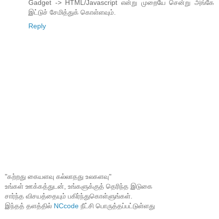
Gadget -> HTML/Javascript என்று முறையே சென்று அங்கே
இட்டுச் சேமித்துக் கொள்ளவும்.
Reply
"கற்றது கையளவு கல்லாதது உலகளவு"
உங்கள் ஊக்கத்துடன், உங்களுக்குத் தெரிந்த இடுகை
சார்ந்த விசயத்தையும் பகிர்ந்துகொள்ளுங்கள்.
இந்தத் தளத்தில்
NCcode
நீட்சி பொருத்தப்பட்டுள்ளது