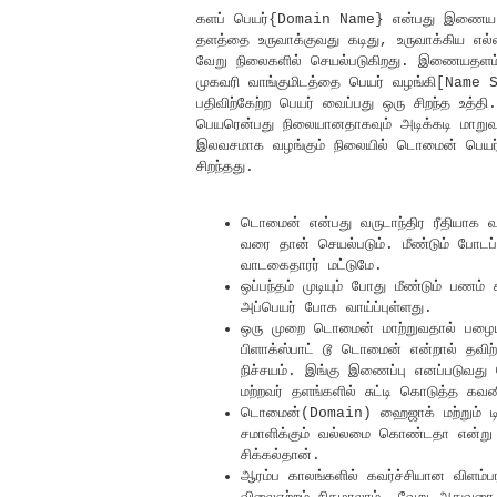
களப் பெயர்{Domain Name} என்பது இணைய தளத்த
தளத்தை உருவாக்குவது கடிது, உருவாக்கிய எல்
வேறு நிலைகளில் செயல்படுகிறது. இணையதளம்
முகவரி வாங்குமிடத்தை பெயர் வழங்கி[Name 
பதிவிற்கேற்ற பெயர் வைப்பது ஒரு சிறந்த உத்
பெயரென்பது நிலையானதாகவும் அடிக்கடி மாறுவத
இலவசமாக வழங்கும் நிலையில் டொமைன் பெயர்
சிறந்தது.
டொமைன் என்பது வருடாந்திர ரீதியாக வா
வரை தான் செயல்படும். மீண்டும் போடப்பட
வாடகைதாரர் மட்டுமே.
ஒப்பந்தம் முடியும் போது மீண்டும் பணம்
அப்பெயர் போக வாய்ப்புள்ளது.
ஒரு முறை டொமைன் மாற்றுவதால் பழைய
பிளாக்ஸ்பாட் டூ டொமைன் என்றால் தவிற்
நிச்சயம். இங்கு இணைப்பு எனப்படுவத
மற்றவர் தளங்களில் சுட்டி கொடுத்த கவன
டொமைன்(Domain) ஹைஜாக் மற்றும் டி
சமாளிக்கும் வல்லமை கொண்டதா என்று நீ
சிக்கல்தான்.
ஆரம்ப காலங்களில் கவர்ச்சியான விளம்பர