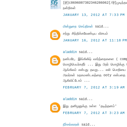
[@]c8696087382346286062[/@]முடிந்தளவு வ
நன்றிகள்
JANUARY 13, 2012 AT 7:33 PM
மின்துறை செய்திகள்
said...
சற்று சிந்திக்கவேண்டிய விசயம்
JANUARY 16, 2012 AT 11:18 P
aladdin
said...
நண்பரே, இங்கிலீஷ் வார்த்தைகளை ( co
மொழிபெயர்கதீர் ... இது பிறர் மொழிக்க
ஆங்கிலம் என்பது தவறு... எலி பொறியை நா
அவர்கள் உதகமண்டலத்தை ooty என்பத
ஆகிவிட்டோம் ...
FEBRUARY 7, 2012 AT 3:19 AM
aladdin
said...
இது தனிழனுக்கு உள்ள 'தடித்தனம்'
FEBRUARY 7, 2012 AT 3:23 AM
நீச்சல்காரன்
said...