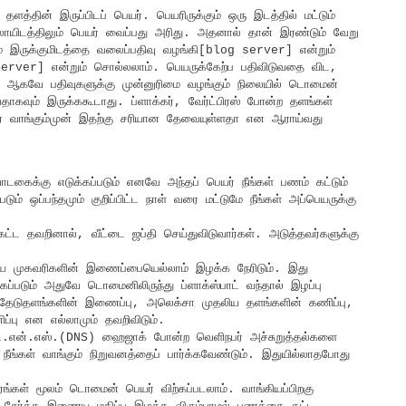
ின் இருப்பிடப் பெயர். பெயரிருக்கும் ஒரு இடத்தில் மட்டும்
லாயிடத்திலும் பெயர் வைப்பது அரிது. அதனால் தான் இரண்டும் வேறு
 இருக்குமிடத்தை வலைப்பதிவு வழங்கி[blog server] என்றும்
Server] என்றும் சொல்லலாம். பெயருக்கேற்ப பதிவிடுவதை விட,
தி. ஆகவே பதிவுகளுக்கு முன்னுரிமை வழங்கும் நிலையில் டொமைன்
ாகவும் இருக்ககூடாது. ப்ளாக்கர், வேர்ட்பிரஸ் போன்ற தளங்கள்
 வாங்கும்முன் இதற்கு சரியான தேவையுள்ளதா என ஆராய்வது
டகைக்கு எடுக்கப்படும் எனவே அந்தப் பெயர் நீங்கள் பணம் கட்டும்
ும் ஒப்பந்தமும் குறிப்பிட்ட நாள் வரை மட்டுமே நீங்கள் அப்பெயருக்கு
 கட்ட தவறினால், வீட்டை ஜப்தி செய்துவிடுவார்கள். அடுத்தவர்களுக்கு
 முகவரிகளின் இணைப்பையெல்லாம் இழக்க நேரிடும். இது
கப்படும் அதுவே டொமைனிலிருந்து ப்ளாக்ஸ்பாட் வந்தால் இழப்பு
ு தேடுதளங்களின் இணைப்பு, அலெக்சா முதலிய தளங்களின் கணிப்பு,
ிப்பு என எல்லாமும் தவறிவிடும்.
.என்.எஸ்.(DNS) ஹைஜாக் போன்ற வெளிநபர் அச்சுறுத்தல்களை
ங்கள் வாங்கும் நிறுவனத்தைப் பார்க்கவேண்டும். இதுயில்லாதபோது
ங்கள் மூலம் டொமைன் பெயர் விற்கப்படலாம். வாங்கியப்பிறகு