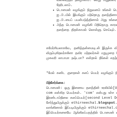
விலைஏற்றம் நிகழாலாம். வேறு அதுவரை
நேரிடலாம்.
டொமைன் வழங்கும் நிறுவனம் உங்கள் 
ஐ.பி.யில் இயங்கும் மற்றொரு தளத்தி
ஐ.பி.யைப் பயன்படுத்தினால் அது உங்களை
அந்த டொமைன் வழங்கி பிறிதொரு காரணத்
தளத்தை திறக்காமல் லொள்ளு செய்யும்.
கமேர்சியலாகவே, தனித்தன்மையுடன் இருக்க வ
விரும்புகிறவர்களோ தவிர மற்றவர்கள் மறுமுற
முகவரி லாபாமா நஷ்டமா? என்றால் நீங்கள் எதற்
*மேல் கண்ட குறைகள் களப் பெயர் வழங்கும் நி
பிற்சேர்க்கை:
டொமைன்: ஒரு இணைய தளத்தின் உரலியில்[UR
com என்கிற பெயர்கள். 'com' என்பது உச்
இரண்டாம்நிலை களப்பெயர்[second Level D
சேர்ந்துயிருக்கும் ethirneechal.
blogspot
.
வாங்கினால் இப்படியிருக்கும் ethirneecha
இப்பெயர்களையே ஆங்கிலப்பதத்தில் டொமைன் எ