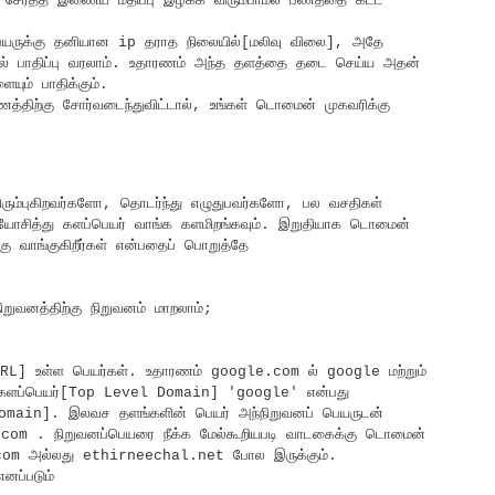
 சேர்த்த இணைய மதிப்பு இழக்க விரும்பாமல் பணத்தை கட்ட
பெயருக்கு தனியான ip தராத நிலையில்[மலிவு விலை], அதே
னால் பாதிப்பு வரலாம். உதாரணம் அந்த தளத்தை தடை செய்ய அதன்
யும் பாதிக்கும்.
திற்கு சோர்வடைந்துவிட்டால், உங்கள் டொமைன் முகவரிக்கு
ிரும்புகிறவர்களோ, தொடர்ந்து எழுதுபவர்களோ, பல வசதிகள்
ை யோசித்து களப்பெயர் வாங்க களமிறங்கவும். இறுதியாக டொமைன்
கு வாங்குகிறீர்கள் என்பதைப் பொறுத்தே
றுவனத்திற்கு நிறுவனம் மாறலாம்;
L] உள்ள பெயர்கள். உதாரணம் google.com ல் google மற்றும்
ச களப்பெயர்[Top Level Domain] 'google' என்பது
omain]. இலவச தளங்களின் பெயர் அந்நிறுவனப் பெயருடன்
com . நிறுவனப்பெயரை நீக்க மேல்கூறியபடி வாடகைக்கு டொமைன்
l.com அல்லது ethirneechal.net போல இருக்கும்.
னப்படும்