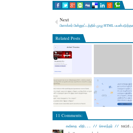
Next
பிளாக்கர் பின்னூட்டத்தில் முழு HTML பயன்படுத்தல
Related Posts
11 Comments:
கவிதை வீதி... // சௌந்தர் //
said..