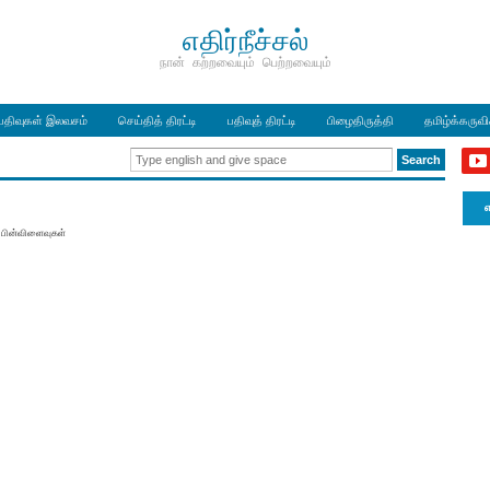
எதிர்நீச்சல்
நான் கற்றவையும் பெற்றவையும்
பதிவுகள் இலவசம்
செய்தித் திரட்டி
பதிவுத் திரட்டி
பிழைதிருத்தி
தமிழ்க்கருவ
எ
பின்விளைவுகள்