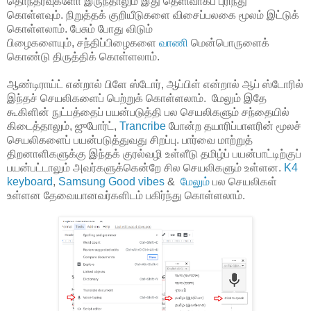
தொந்தரவுகளோ இருந்தாலும் இது தெளிவாகப் புரிந்து
கொள்ளவும். நிறுத்தக் குறியீடுகளை விசைப்பலகை மூலம் இட்டுக்
கொள்ளலாம். பேசும் போது விடும்
பிழைகளையும், சந்திப்பிழைகளை
வாணி
மென்பொருளைக்
கொண்டு திருத்திக் கொள்ளலாம்.
ஆண்டிராய்ட் என்றால் பிளே ஸ்டோர், ஆப்பிள் என்றால் ஆப் ஸ்டோரில்
இந்தச் செயலிகளைப் பெற்றுக் கொள்ளலாம். மேலும் இதே
கூகிளின் நுட்பத்தைப் பயன்படுத்தி பல செயலிகளும் சந்தையில்
கிடைத்தாலும், ஜுபோர்ட்,
Trancribe
போன்ற தயாரிப்பாளரின் மூலச்
செயலிகளைப் பயன்படுத்துவது சிறப்பு. பார்வை மாற்றுத்
திறனாளிகளுக்கு இந்தக் குரல்வழி உள்ளீடு தமிழ்ப் பயன்பாட்டிற்குப்
பயன்பட்டாலும் அவர்களுக்கென்றே சில செயலிகளும் உள்ளன.
K4
keyboard
,
Samsung Good vibes
&
மேலும்
பல செயலிகள்
உள்ளன தேவையானவர்களிடம் பகிர்ந்து கொள்ளலாம்.