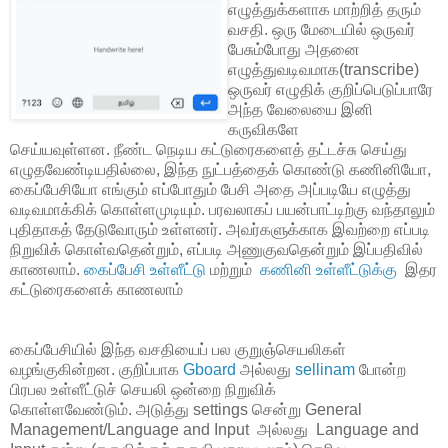
எழுத்துக்களாக மாற்றித் தரும்
வசதி. ஒரு மேடையில் ஒருவர்
பேசும்போது அதனை
எழுத்துவடிவமாக(transcribe)
ஒருவர் எழுதிக் குறிப்பெடுப்பாரே
அந்த வேலையை இனி
கருவிகளே
செய்யவுள்ளன. நீண்ட நெடிய கட்டுரைகளைத் தட்டச்சு செய்து
எழுதவேண்டியதில்லை, இந்த நுட்பத்தைக் கொண்டு கணினியோ,
கைப்பேசியோ எங்கும் எப்போதும் பேசி அதை அப்படியே எழுத்து
வடிவமாக்கிக் கொள்ளமுடியும். பரவலாகப் பயன்பாட்டிற்கு வந்தாலும்
புதிதாகத் தேடுவோரும் உள்ளனர். அவர்களுக்காக இவற்றை எப்படி
நிறுவிக் கொள்வதென்றும், எப்படி அணுகுவதென்றும் இப்பதிவில்
காணலாம்.
கைப்பேசி உள்ளீட்டு
மற்றும்
கணினி உள்ளீட்டுக்கு
இதர
கட்டுரைகளைக் காணலாம்
கைப்பேசியில் இந்த வசதியைப் பல குறுஞ்செயலிகள்
வழங்குகின்றன. குறிப்பாக
Gboard
அல்லது
sellinam
போன்ற
பிரபல உள்ளீட்டுச் செயலி ஒன்றை நிறுவிக்
கொள்ளவேண்டும். அடுத்து settings சென்று General
Management/Language and Input அல்லது Language and