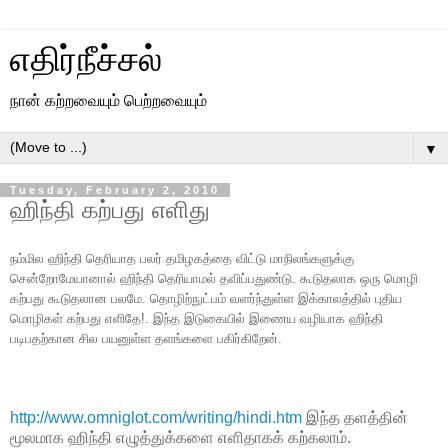
எதிர்நீச்சல்
நான் கற்றவையும் பெற்றவையும்
▼
Tuesday, February 2, 2010
ஹிந்தி கற்பது எளிது
நம்மில ஹிந்தி தெரியாத பலர் தமிழகத்தை விட்டு மாநிலங்களுக்கு
சென்றோமேயானால் ஹிந்தி தெரியாமல் தவிப்பதுண்டு. கூடுதலாக ஒரு மொழி
கற்பது கூடுதலான பலமே. தொழிற்நுட்பம் வளர்ந்துள்ள இக்காலத்தில் புதிய
மொழிகள் கற்பது எளிதே!. இந்த இடுகையில் இணைய வழியாக ஹிந்தி
படிபதற்கான சில பயனுள்ள தளங்களை பகிர்கிறேன்.
http://www.omniglot.com/
writing/hindi.htm
இந்த தளத்தின்
மூலமாக ஹிந்தி எழுத்துக்களை எளிதாகக் கற்கலாம்.