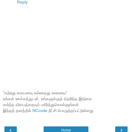
Reply
"கற்றது கையளவு கல்லாதது உலகளவு"
உங்கள் ஊக்கத்துடன், உங்களுக்குத் தெரிந்த இடுகை
சார்ந்த விசயத்தையும் பகிர்ந்துகொள்ளுங்கள்.
இந்தத் தளத்தில்
NCcode
நீட்சி பொருத்தப்பட்டுள்ளது
‹
›
Home