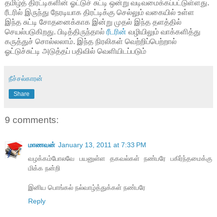
தமிழ்த் திரட்டிகளின் ஓட்டுச் சுட்டி ஒன்று வடிவமைக்கப்பட்டுள்ளது.
ரீடரில் இருந்து நேரடியாக திரட்டிக்கு செல்லும் வகையில் உள்ள
இந்த சுட்டி சோதனைக்காக இன்று முதல் இந்த தளத்தில்
செயல்படுகிறது. பிடித்திருந்தால்
ரீடரின்
வழியிலும் வாக்களித்து
கருத்துச் சொல்லலாம். இந்த நிரலிகள் வெற்றிப்பெற்றால்
ஓட்டுச்சுட்டி அடுத்தப் பதிவில் வெளியிடப்படும்
நீச்சல்காரன்
Share
9 comments:
மாணவன்
January 13, 2011 at 7:33 PM
வழக்கம்போலவே பயனுள்ள தகவல்கள் நண்பரே பகிர்ந்தமைக்கு
மிக்க நன்றி
இனிய பொங்கல் நல்வாழ்த்துக்கள் நண்பரே
Reply