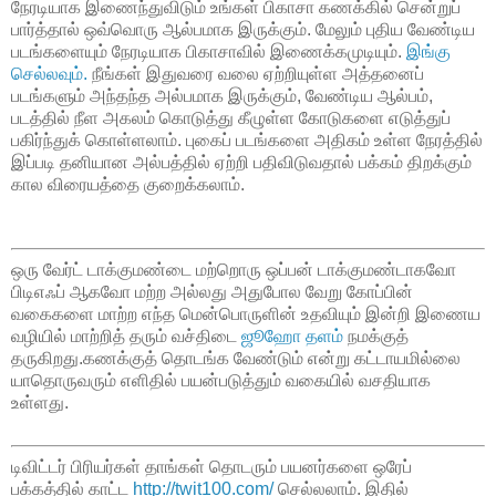
நேரடியாக இணைந்துவிடும் உங்கள் பிகாசா கணக்கில் சென்றுப்
பார்த்தால் ஒவ்வொரு ஆல்பமாக இருக்கும். மேலும் புதிய வேண்டிய
படங்களையும் நேரடியாக பிகாசாவில் இணைக்கமுடியும்.
இங்கு
செல்லவும்.
நீங்கள் இதுவரை வலை ஏற்றியுள்ள அத்தனைப்
படங்களும் அந்தந்த அல்பமாக இருக்கும், வேண்டிய ஆல்பம்,
படத்தில் நீள அகலம் கொடுத்து கீழுள்ள கோடுகளை எடுத்துப்
பகிர்ந்துக் கொள்ளலாம். புகைப் படங்களை அதிகம் உள்ள நேரத்தில்
இப்படி தனியான அல்பத்தில் ஏற்றி பதிவிடுவதால் பக்கம் திறக்கும்
கால விரையத்தை குறைக்கலாம்.
ஒரு வேர்ட் டாக்குமண்டை மற்றொரு ஒப்பன் டாக்குமண்டாகவோ
பிடிஎஃப் ஆகவோ மற்ற அல்லது அதுபோல வேறு கோப்பின்
வகைகளை மாற்ற எந்த மென்பொருளின் உதவியும் இன்றி இணைய
வழியில் மாற்றித் தரும் வச்திடை
ஜூஹோ தளம்
நமக்குத்
தருகிறது.கணக்குத் தொடங்க வேண்டும் என்று கட்டாயமில்லை
யாதொருவரும் எளிதில் பயன்படுத்தும் வகையில் வசதியாக
உள்ளது.
டிவிட்டர் பிரியர்கள் தாங்கள் தொடரும் பயனர்களை ஒரேப்
பக்கத்தில் காட்ட
http://twit100.com/
செல்லலாம். இதில்