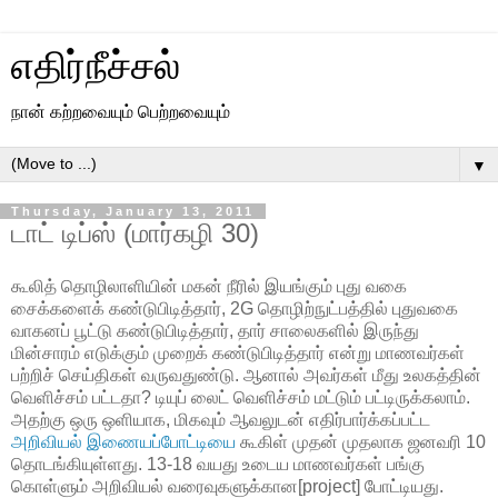
எதிர்நீச்சல்
நான் கற்றவையும் பெற்றவையும்
▼
Thursday, January 13, 2011
டாட் டிப்ஸ் (மார்கழி 30)
கூலித் தொழிலாளியின் மகன் நீரில் இயங்கும் புது வகை
சைக்களைக் கண்டுபிடித்தார், 2G தொழிற்நுட்பத்தில் புதுவகை
வாகனப் பூட்டு கண்டுபிடித்தார், தார் சாலைகளில் இருந்து
மின்சாரம் எடுக்கும் முறைக் கண்டுபிடித்தார் என்று மாணவர்கள்
பற்றிச் செய்திகள் வருவதுண்டு. ஆனால் அவர்கள் மீது உலகத்தின்
வெளிச்சம் பட்டதா? டியுப் லைட் வெளிச்சம் மட்டும் பட்டிருக்கலாம்.
அதற்கு ஒரு ஒளியாக, மிகவும் ஆவலுடன் எதிர்பார்க்கப்பட்ட
அறிவியல் இணையப்போட்டியை
கூகிள் முதன் முதலாக ஜனவரி 10
தொடங்கியுள்ளது. 13-18 வயது உடைய மாணவர்கள் பங்கு
கொள்ளும் அறிவியல் வரைவுகளுக்கான[project] போட்டியது.