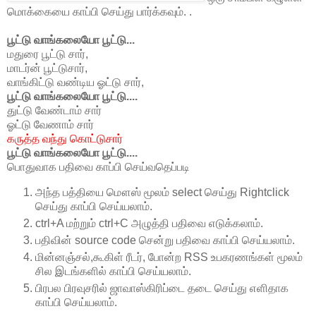
மொக்கையை காப்பி செய்து பார்க்கவும். .
பூட்டு வாங்கலையோ பூட்டு...
மதுரை பூட்டு சார்,
மாடர்ன் பூட்டுசார்,
வாங்கிட்டு வண்டிய ஓட்டு சார்,
பூட்டு வாங்கலையோ பூட்டு....
துட்டு வேண்டாம் சார்
ஓட்டு வேணாம் சார்
கருத்த வந்து கொட்டுசார்
பூட்டு வாங்கலையோ பூட்டு....
பொதுவாக பதிவை காப்பி செய்வதெப்படி
அந்த பத்தியை மௌஸ் மூலம் select செய்து Rightclick
செய்து காப்பி செய்யலாம்.
ctrl+A மற்றும் ctrl+C அழுத்தி பதிவை எடுக்கலாம்.
பதிவின் source code சென்று பதிவை காப்பி செய்யலாம்.
மின்னஞ்சல்,கூகிள் ரீடர், போன்ற RSS உபகரணங்கள் மூலம்
சில இடங்களில் காப்பி செய்யலாம்.
பிரபல பிரவுசரில் ஜாவாஸ்கிரிப்டை தடை செய்து எளிதாக
காப்பி செய்யலாம்.