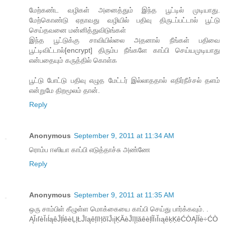
மேற்கண்ட வழிகள் அனைத்தும் இந்த பூட்டில் முடியாது.
மேற்கொண்டு ஏதாவது வழியில் பதிவு திருடப்பட்டால் பூட்டு
செய்தவனை மன்னித்துவிடுங்கள்
இந்த பூட்டுக்கு சாவியில்லை அதனால் நீங்கள் பதிவை
பூட்டிவிட்டால்[encrypt] திரும்ப நீங்களே காப்பி செய்யமுடியாது
என்பதையும் கருத்தில் கொள்க
பூட்டு போட்டு பதிவு எழுத மேட்டர் இல்லாததால் எதிர்நீச்சல் தளம்
என்றுமே திறமூலம் தான்.
Reply
Anonymous
September 9, 2011 at 11:34 AM
ரொம்ப ஈஸியா காப்பி எடுத்தாச்சு அண்ணே
Reply
Anonymous
September 9, 2011 at 11:35 AM
ஒரு சாம்பிள் கீழுள்ள மொக்கையை காப்பி செய்து பார்க்கவும். .
ĄĬıľèĬıĺąêĴļĺêèĻļŁĴĭąêļĭŀļõĩĴıįĶĂèĴĭĮļăêèļĺĪıĬıąêķĶêĆÒĄĪĺè÷ĆÒ