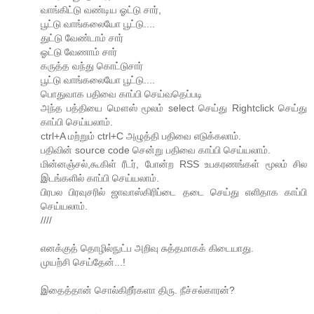
வாங்கிட்டு வண்டிய ஓட்டு சார்,
பூட்டு வாங்கலையோ பூட்டு....
துட்டு வேண்டாம் சார்
ஓட்டு வேணாம் சார்
கருத்த வந்து கொட்டுசார்
பூட்டு வாங்கலையோ பூட்டு....
பொதுவாக பதிவை காப்பி செய்வதெப்படி
அந்த பத்தியை மௌஸ் மூலம் select செய்து Rightclick செய்து
காப்பி செய்யலாம்.
ctrl+A மற்றும் ctrl+C அழுத்தி பதிவை எடுக்கலாம்.
பதிவின் source code சென்று பதிவை காப்பி செய்யலாம்.
மின்னஞ்சல்,கூகிள் ரீடர், போன்ற RSS உபகரணங்கள் மூலம் சில
இடங்களில் காப்பி செய்யலாம்.
பிரபல பிரவுசரில் ஜாவாஸ்கிரிப்டை தடை செய்து எளிதாக காப்பி
செய்யலாம்.
////
எனக்குத் தொழில்நுட்ப அறிவு சுத்தமாகக் கிடையாது.
முயற்சி செய்தேன்...!
இதைத்தான் சொல்கிறீர்களா திரு. நீச்சல்காரன்?