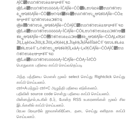
ĄĪĆ౲ಊ౧ಕ౧ಉè౽ಆౡಕౝ౺ಐ
౷ಓè౲ಊ౧ಕ౧ಉöööĄ÷ĪĆĄĪĺè÷ĆÒ౶౬ಉ౸ಐè౲ಊ౧ಕ౧ಉ
èౢಆ౸ಕôĄĪĺè÷ĆÒ౶ಆ౧౸ಕ౱ಕè౲ಊ౧ಕ౧ಉౢಆ౸ಕôĄĪĺè÷ĆÒ౽
ಆౡಕౝಇ౧ಕ౧ಉè౽౫ಕ౧ಇ
౷è౛౧ಕ౧ಉèౢಆ౸ಕôĄĪĺè÷ĆÒĄĪĆ౲ಊ౧ಕ౧ಉè౽ಆౡಕౝ౺ಐ
౷ಓè౲ಊ౧ಕ౧ಉööööĄ÷ĪĆĄĪĺè÷ĆÒ౬ಉ౧ಕ౧ಉè౽ಏ౫ಕ౧ಆ౶
ಕèౢಆ౸ಕĄĪĺè÷ĆÒ౛౧ಕ౧ಉè౽ಏ౫ಆ౶ಕèౢಆ౸ಕĄĪĺè÷ĆÒĄĻĸĩĶèī
ĴĩĻĻąêĉĸĸĴĭõĻļŁĴĭõĻĸĩĶêèĻļŁĴĭąêīķĴķĺĂèĺĭĬăêĆౝ౸ಉ౬ಕ౬è౽
౰ಕ౬ಉèౝಒ౧ಕ౧ಉౢಆ౸ಕèîĶĪĻĸăĄ÷ĻĸĩĶĆĄĪĺè÷ĆÒĄĪĆ౲ಊ
౧ಕ౧ಉè౽ಆౡಕౝ౺ಐ
౷ಓè౲ಊ౧ಕ౧ಉööööĄ÷ĪĆĄĪĺè÷ĆÒĄ÷ĬıľĆÒ
பொதுவாக பதிவை காப்பி செய்வதெப்படி
அந்த பத்தியை மௌஸ் மூலம் select செய்து Rightclick செய்து
காப்பி செய்யலாம்.
ctrl+A மற்றும் ctrl+C அழுத்தி பதிவை எடுக்கலாம்.
பதிவின் source code சென்று பதிவை காப்பி செய்யலாம்.
மின்னஞ்சல்,கூகிள் ரீடர், போன்ற RSS உபகரணங்கள் மூலம் சில
இடங்களில் காப்பி செய்யலாம்.
பிரபல பிரவுசரில் ஜாவாஸ்கிரிப்டை தடை செய்து எளிதாக காப்பி
செய்யலாம்.