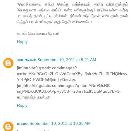
"மொக்கையை காப்பி செய்து பார்க்கவும்" என்ற வரிகளுக்கும்
"பொதுவாக பதிவை காப்பி" என்ற வரிகளுக்கும் நடுவே உள்ள அந்த
பாடலைத் தான் பூட்டியுள்ளேன். நீங்கள் எடுப்பீர்கள் என்பதால் தான்
அந்தப் பாடல் உங்களுக்குத் தெரியவில்லையோ
சபாஸ் வெள்ளைய தேவா!
Reply
மாய உலகம்
September 10, 2011 at 9:21 AM
[im]http://t0.gstatic.com/images?
q=tbn:ANd9GcQn2l_OivVdCemXByL3xkzHaZb_3IFHQHcvy
YlRPjfO-FWDFfsR[/im]பகிர்வுக்கு
[im]http://t2.gstatic.com/images?q=tbn:ANd9GcRI0-
imjPNDkkICK33XAPpRy3C3-Hz8nr7hZft3DSMuuLYbF3-
e[/im]நன்றி நண்பரே
Reply
cisco
September 10, 2011 at 10:38 AM