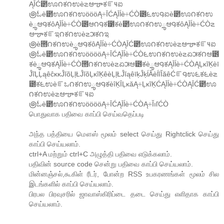
ĄĪĆ౲ಊ౧ಕ౧ಉè౽ಆౡಕౝ౺ಐ
౷ಓè౲ಊ౧ಕ౧ಉöööĄ÷ĪĆĄĪĺè÷ĆÒ౶౬ಉ౸ಐè౲ಊ౧ಕ౧ಉ
èౢಆ౸ಕôĄĪĺè÷ĆÒ౶ಆ౧౸ಕ౱ಕè౲ಊ౧ಕ౧ಉౢಆ౸ಕôĄĪĺè÷ĆÒ౽
ಆౡಕౝಇ౧ಕ౧ಉè౽౫ಕ౧ಇ
౷è౛౧ಕ౧ಉèౢಆ౸ಕôĄĪĺè÷ĆÒĄĪĆ౲ಊ౧ಕ౧ಉè౽ಆౡಕౝ౺ಐ
౷ಓè౲ಊ౧ಕ౧ಉööööĄ÷ĪĆĄĪĺè÷ĆÒ౬ಉ౧ಕ౧ಉè౽ಏ౫ಕ౧ಆ౶
ಕèౢಆ౸ಕĄĪĺè÷ĆÒ౛౧ಕ౧ಉè౽ಏ౫ಆ౶ಕèౢಆ౸ಕĄĪĺè÷ĆÒĄĻĸĩĶèī
ĴĩĻĻąêĉĸĸĴĭõĻļŁĴĭõĻĸĩĶêèĻļŁĴĭąêīķĴķĺĂèĺĭĬăêĆౝ౸ಉ౬ಕ౬è౽
౰ಕ౬ಉèౝಒ౧ಕ౧ಉౢಆ౸ಕèîĶĪĻĸăĄ÷ĻĸĩĶĆĄĪĺè÷ĆÒĄĪĆ౲ಊ
౧ಕ౧ಉè౽ಆౡಕౝ౺ಐ
౷ಓè౲ಊ౧ಕ౧ಉööööĄ÷ĪĆĄĪĺè÷ĆÒĄ÷ĬıľĆÒ
பொதுவாக பதிவை காப்பி செய்வதெப்படி
அந்த பத்தியை மௌஸ் மூலம் select செய்து Rightclick செய்து
காப்பி செய்யலாம்.
ctrl+A மற்றும் ctrl+C அழுத்தி பதிவை எடுக்கலாம்.
பதிவின் source code சென்று பதிவை காப்பி செய்யலாம்.
மின்னஞ்சல்,கூகிள் ரீடர், போன்ற RSS உபகரணங்கள் மூலம் சில
இடங்களில் காப்பி செய்யலாம்.
பிரபல பிரவுசரில் ஜாவாஸ்கிரிப்டை தடை செய்து எளிதாக காப்பி
செய்யலாம்.