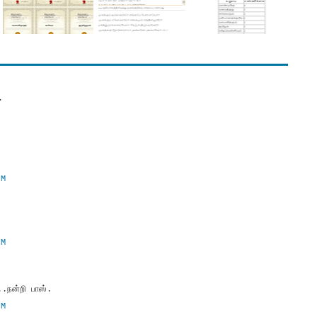
.
M
PM
PM
.நன்றி பாஸ்.
AM