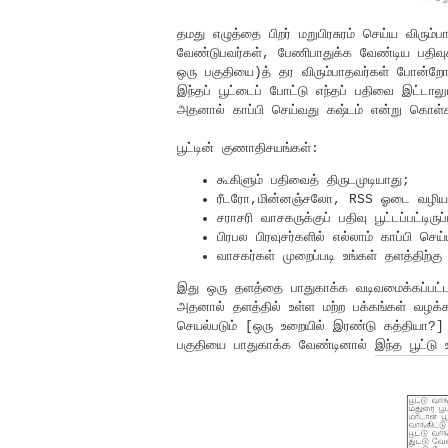
தமது எழுத்தை பிறர் மறுபிரசுரம் செய்ய விரும
வேண்டுபவர்கள், பேணிபாதுக்க வேண்டிய பதிவ
ஒரு பகுதியை)த் தர விரும்பாதவர்கள் போன்றோரு
இந்தப் பூட்டைப் போட்டு எந்தப் பதிவை இட்டாலும
அதனால் காப்பி செய்வது கஷ்டம் என்று கொள்
பூட்டின் குணாதிசயங்கள்:
கூகிளும் பதிவைத் திருடமுடியாது;
ரீடரோ,மின்னஞ்சலோ, RSS ஓடை வழியாக பட
சராசரி வாசகருக்குப் பதிவு பூட்டப்பட்டிரு
பிரபல பிரவுசர்களில் எல்லாம் காப்பி செய
வாசகர்கள் முறைப்படி உங்கள் தளத்திற்கு 
இது ஒரு தளத்தை பாதுகாக்க வடிவமைக்கப்பட்
அதனால் தளத்தில் உள்ள மற்ற பக்கங்கள் வழக்கம
செயல்படும் [ஒரு உறையில் இரண்டு கத்தியா?
பகுதியை பாதுகாக்க வேண்டினால் இந்த பூட்டு உ