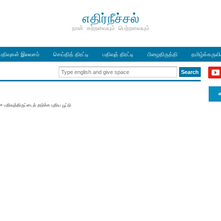
எதிர்நீச்சல்
நான் கற்றவையும் பெற்றவையும்
பதிவுகள் இலவசம்
செய்தித் திரட்டி
பதிவுத் திரட்டி
பிழைதிருத்தி
தமிழ்க்கருவ
எ
»
பதிவுத்திருட்டைத் தடுக்க புதிய பூட்டு