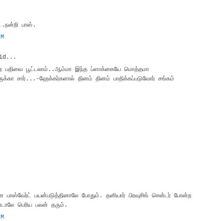
.நன்றி பாஸ்.
AM
id...
யற பதிவை பூட்டலாம்..ஆம்மா இந்த ப்ளாக்கையே மொத்தமா
க்கா சார்...-ஹேக்கர்களால் தினம் தினம் பாதிக்கப்படுவோர் சங்கம்
M
M
பாஸ்வேர்ட் பயன்படுத்தினாலே போதும். தனியார் பிரவுசிங் சென்டர் போன்ற
டாலே பெரிய பலன் தரும்.
AM