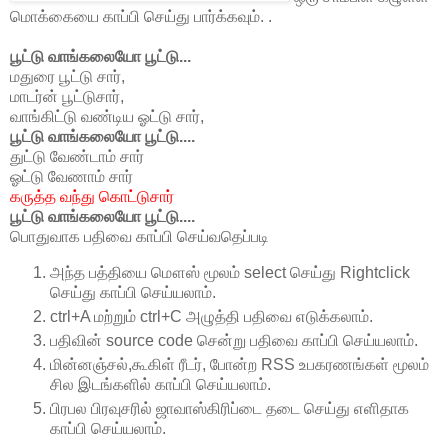
மொக்கையை காப்பி செய்து பார்க்கவும். .
பூட்டு வாங்கலையோ பூட்டு...
மதுரை பூட்டு சார்,
மாடர்ன் பூட்டுசார்,
வாங்கிட்டு வண்டிய ஓட்டு சார்,
பூட்டு வாங்கலையோ பூட்டு....
துட்டு வேண்டாம் சார்
ஓட்டு வேணாம் சார்
கருத்த வந்து கொட்டுசார்
பூட்டு வாங்கலையோ பூட்டு....
பொதுவாக பதிவை காப்பி செய்வதெப்படி
அந்த பத்தியை மௌஸ் மூலம் select செய்து Rightclick
செய்து காப்பி செய்யலாம்.
ctrl+A மற்றும் ctrl+C அழுத்தி பதிவை எடுக்கலாம்.
பதிவின் source code சென்று பதிவை காப்பி செய்யலாம்.
மின்னஞ்சல்,கூகிள் ரீடர், போன்ற RSS உபகரணங்கள் மூலம்
சில இடங்களில் காப்பி செய்யலாம்.
பிரபல பிரவுசரில் ஜாவாஸ்கிரிப்டை தடை செய்து எளிதாக
காப்பி செய்யலாம்.