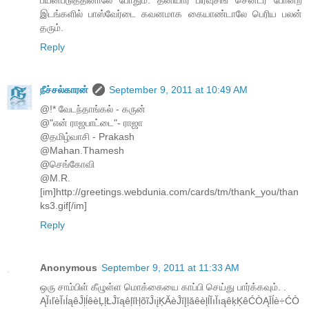
பயன்படுத்தினாலே போதும். தனியார் பிரவுசிங் சென்டர் போன்ற
இடங்களில் பாஸ்வேர்டை கவனமாக கையாண்டாலே பெரிய பலன்
தரும்.
Reply
நீச்சல்காரன்
September 9, 2011 at 10:49 AM
@!* வேடந்தாங்கல் - கருன்
@"என் ராஜபாட்டை"- ராஜா
@தமிழ்வாசி - Prakash
@Mahan.Thamesh
@செங்கோவி
@M.R.
[im]http://greetings.webdunia.com/cards/tm/thank_you/than
ks3.gif[/im]
Reply
Anonymous
September 9, 2011 at 11:33 AM
ஒரு சாம்பிள் கீழுள்ள மொக்கையை காப்பி செய்து பார்க்கவும். .
ĄĬıľèĬıĺąêĴļĺêèĻļŁĴĭąêļĭŀļõĩĴıįĶĂèĴĭĮļăêèļĺĪıĬıąêķĶêĆÒĄĪĺè÷ĆÒ