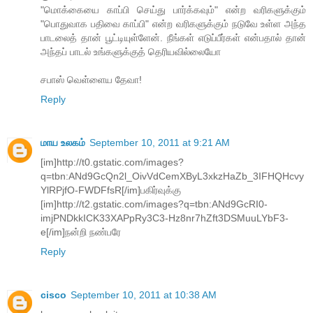
"மொக்கையை காப்பி செய்து பார்க்கவும்" என்ற வரிகளுக்கும்
"பொதுவாக பதிவை காப்பி" என்ற வரிகளுக்கும் நடுவே உள்ள அந்த
பாடலைத் தான் பூட்டியுள்ளேன். நீங்கள் எடுப்பீர்கள் என்பதால் தான்
அந்தப் பாடல் உங்களுக்குத் தெரியவில்லையோ
சபாஸ் வெள்ளைய தேவா!
Reply
மாய உலகம்
September 10, 2011 at 9:21 AM
[im]http://t0.gstatic.com/images?
q=tbn:ANd9GcQn2l_OivVdCemXByL3xkzHaZb_3IFHQHcvy
YlRPjfO-FWDFfsR[/im]பகிர்வுக்கு
[im]http://t2.gstatic.com/images?q=tbn:ANd9GcRI0-
imjPNDkkICK33XAPpRy3C3-Hz8nr7hZft3DSMuuLYbF3-
e[/im]நன்றி நண்பரே
Reply
cisco
September 10, 2011 at 10:38 AM