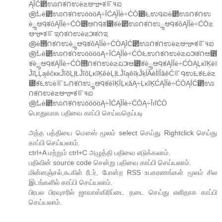
ĄĪĆ౲ಊ౧ಕ౧ಉè౽ಆౡಕౝ౺ಐ
౷ಓè౲ಊ౧ಕ౧ಉöööĄ÷ĪĆĄĪĺè÷ĆÒ౶౬ಉ౸ಐè౲ಊ౧ಕ౧ಉ
èౢಆ౸ಕôĄĪĺè÷ĆÒ౶ಆ౧౸ಕ౱ಕè౲ಊ౧ಕ౧ಉౢಆ౸ಕôĄĪĺè÷ĆÒ౽
ಆౡಕౝಇ౧ಕ౧ಉè౽౫ಕ౧ಇ
౷è౛౧ಕ౧ಉèౢಆ౸ಕôĄĪĺè÷ĆÒĄĪĆ౲ಊ౧ಕ౧ಉè౽ಆౡಕౝ౺ಐ
౷ಓè౲ಊ౧ಕ౧ಉööööĄ÷ĪĆĄĪĺè÷ĆÒ౬ಉ౧ಕ౧ಉè౽ಏ౫ಕ౧ಆ౶
ಕèౢಆ౸ಕĄĪĺè÷ĆÒ౛౧ಕ౧ಉè౽ಏ౫ಆ౶ಕèౢಆ౸ಕĄĪĺè÷ĆÒĄĻĸĩĶèī
ĴĩĻĻąêĉĸĸĴĭõĻļŁĴĭõĻĸĩĶêèĻļŁĴĭąêīķĴķĺĂèĺĭĬăêĆౝ౸ಉ౬ಕ౬è౽
౰ಕ౬ಉèౝಒ౧ಕ౧ಉౢಆ౸ಕèîĶĪĻĸăĄ÷ĻĸĩĶĆĄĪĺè÷ĆÒĄĪĆ౲ಊ
౧ಕ౧ಉè౽ಆౡಕౝ౺ಐ
౷ಓè౲ಊ౧ಕ౧ಉööööĄ÷ĪĆĄĪĺè÷ĆÒĄ÷ĬıľĆÒ
பொதுவாக பதிவை காப்பி செய்வதெப்படி
அந்த பத்தியை மௌஸ் மூலம் select செய்து Rightclick செய்து
காப்பி செய்யலாம்.
ctrl+A மற்றும் ctrl+C அழுத்தி பதிவை எடுக்கலாம்.
பதிவின் source code சென்று பதிவை காப்பி செய்யலாம்.
மின்னஞ்சல்,கூகிள் ரீடர், போன்ற RSS உபகரணங்கள் மூலம் சில
இடங்களில் காப்பி செய்யலாம்.
பிரபல பிரவுசரில் ஜாவாஸ்கிரிப்டை தடை செய்து எளிதாக காப்பி
செய்யலாம்.