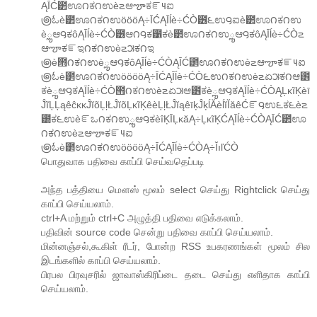
ĄĪĆ౲ಊ౧ಕ౧ಉè౽ಆౡಕౝ౺ಐ
౷ಓè౲ಊ౧ಕ౧ಉöööĄ÷ĪĆĄĪĺè÷ĆÒ౶౬ಉ౸ಐè౲ಊ౧ಕ౧ಉ
èౢಆ౸ಕôĄĪĺè÷ĆÒ౶ಆ౧౸ಕ౱ಕè౲ಊ౧ಕ౧ಉౢಆ౸ಕôĄĪĺè÷ĆÒ౽
ಆౡಕౝಇ౧ಕ౧ಉè౽౫ಕ౧ಇ
౷è౛౧ಕ౧ಉèౢಆ౸ಕôĄĪĺè÷ĆÒĄĪĆ౲ಊ౧ಕ౧ಉè౽ಆౡಕౝ౺ಐ
౷ಓè౲ಊ౧ಕ౧ಉööööĄ÷ĪĆĄĪĺè÷ĆÒ౬ಉ౧ಕ౧ಉè౽ಏ౫ಕ౧ಆ౶
ಕèౢಆ౸ಕĄĪĺè÷ĆÒ౛౧ಕ౧ಉè౽ಏ౫ಆ౶ಕèౢಆ౸ಕĄĪĺè÷ĆÒĄĻĸĩĶèī
ĴĩĻĻąêĉĸĸĴĭõĻļŁĴĭõĻĸĩĶêèĻļŁĴĭąêīķĴķĺĂèĺĭĬăêĆౝ౸ಉ౬ಕ౬è౽
౰ಕ౬ಉèౝಒ౧ಕ౧ಉౢಆ౸ಕèîĶĪĻĸăĄ÷ĻĸĩĶĆĄĪĺè÷ĆÒĄĪĆ౲ಊ
౧ಕ౧ಉè౽ಆౡಕౝ౺ಐ
౷ಓè౲ಊ౧ಕ౧ಉööööĄ÷ĪĆĄĪĺè÷ĆÒĄ÷ĬıľĆÒ
பொதுவாக பதிவை காப்பி செய்வதெப்படி
அந்த பத்தியை மௌஸ் மூலம் select செய்து Rightclick செய்து
காப்பி செய்யலாம்.
ctrl+A மற்றும் ctrl+C அழுத்தி பதிவை எடுக்கலாம்.
பதிவின் source code சென்று பதிவை காப்பி செய்யலாம்.
மின்னஞ்சல்,கூகிள் ரீடர், போன்ற RSS உபகரணங்கள் மூலம் சில
இடங்களில் காப்பி செய்யலாம்.
பிரபல பிரவுசரில் ஜாவாஸ்கிரிப்டை தடை செய்து எளிதாக காப்பி
செய்யலாம்.