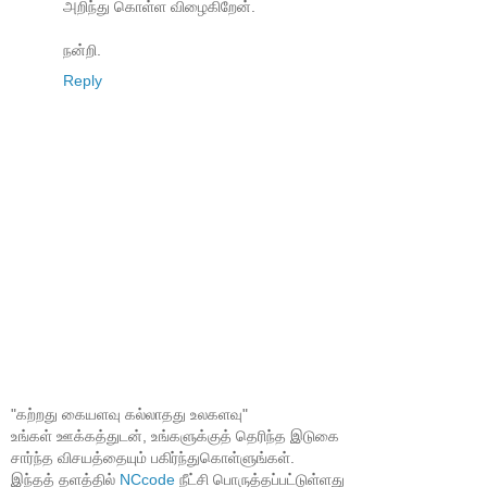
அறிந்து கொள்ள விழைகிறேன்.
நன்றி.
Reply
"கற்றது கையளவு கல்லாதது உலகளவு"
உங்கள் ஊக்கத்துடன், உங்களுக்குத் தெரிந்த இடுகை
சார்ந்த விசயத்தையும் பகிர்ந்துகொள்ளுங்கள்.
இந்தத் தளத்தில்
NCcode
நீட்சி பொருத்தப்பட்டுள்ளது