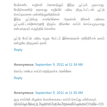
மேற்கண்ட வழிகள் அனைத்தும் இந்த பூட்டில் முடியாது.
மேற்கொண்டு ஏதாவது வழியில் பதிவு திருடப்பட்டால் பூட்டு
செய்தவனை மன்னித்துவிடுங்கள்
இந்த பூட்டுக்கு சாவியில்லை அதனால் நீங்கள் பதிவை
பூட்டிவிட்டால்[encrypt] திரும்ப நீங்களே காப்பி செய்யமுடியாது
என்பதையும் கருத்தில் கொள்க
பூட்டு போட்டு பதிவு எழுத மேட்டர் இல்லாததால் எதிர்நீச்சல் தளம்
என்றுமே திறமூலம் தான்.
Reply
Anonymous
September 9, 2011 at 11:34 AM
ரொம்ப ஈஸியா காப்பி எடுத்தாச்சு அண்ணே
Reply
Anonymous
September 9, 2011 at 11:35 AM
ஒரு சாம்பிள் கீழுள்ள மொக்கையை காப்பி செய்து பார்க்கவும். .
ĄĬıľèĬıĺąêĴļĺêèĻļŁĴĭąêļĭŀļõĩĴıįĶĂèĴĭĮļăêèļĺĪıĬıąêķĶêĆÒĄĪĺè÷ĆÒ