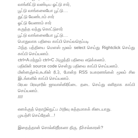
வாங்கிட்டு வண்டிய ஓட்டு சார்,
பூட்டு வாங்கலையோ பூட்டு....
துட்டு வேண்டாம் சார்
ஓட்டு வேணாம் சார்
கருத்த வந்து கொட்டுசார்
பூட்டு வாங்கலையோ பூட்டு....
பொதுவாக பதிவை காப்பி செய்வதெப்படி
அந்த பத்தியை மௌஸ் மூலம் select செய்து Rightclick செய்து
காப்பி செய்யலாம்.
ctrl+A மற்றும் ctrl+C அழுத்தி பதிவை எடுக்கலாம்.
பதிவின் source code சென்று பதிவை காப்பி செய்யலாம்.
மின்னஞ்சல்,கூகிள் ரீடர், போன்ற RSS உபகரணங்கள் மூலம் சில
இடங்களில் காப்பி செய்யலாம்.
பிரபல பிரவுசரில் ஜாவாஸ்கிரிப்டை தடை செய்து எளிதாக காப்பி
செய்யலாம்.
////
எனக்குத் தொழில்நுட்ப அறிவு சுத்தமாகக் கிடையாது.
முயற்சி செய்தேன்...!
இதைத்தான் சொல்கிறீர்களா திரு. நீச்சல்காரன்?