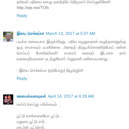
தங்கள் பதிவை எனது தளத்தில் அறிமுகம் செய்துள்ளேன்.
http://wp.me/TOfc
Reply
இராய செல்லப்பா
March 13, 2017 at 5:07 AM
படிக்க சுவையாக இருக்கிறது. பதிவு எழுதுவதால் எழுத்தாளனுக்கு
ஒரு பைசாவும் பயனில்லை. அதைத் திருடிக்கொண்டுபோய் என்ன
செய்யப் போகிறார்கள்! சமரசம் உலாவும் இடமாக நாம்
வலைபதிவுகளை நடத்துவோம்.அதுதான் எளிமையானது.
- இராய செல்லப்பா (தற்போது) நியூஜெர்சி
Reply
ஊமைக்கனவுகள்
April 14, 2017 at 6:39 AM
காப்பி செய்து பார்க்கவும். .
பூட்டு வாங்கலையோ பூட்டு...
மதுரை பூட்டு சார்,
மாடர்ன் பூட்டுசார்,