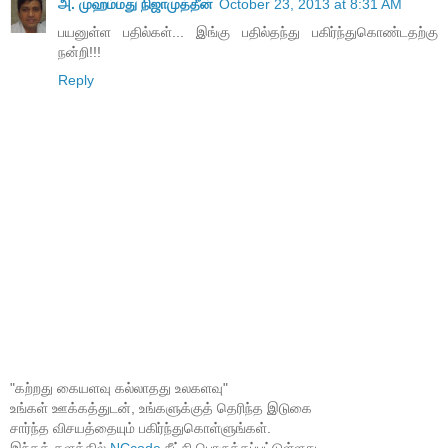
அ. முஹம்மது நிஜாமுத்தீன்
October 23, 2013 at 8:31 AM
பயனுள்ள பதில்கள்... இங்கு பதில்தந்து பகிர்ந்துகொண்டதற்கு
நன்றி!!!
Reply
"கற்றது கையளவு கல்லாதது உலகளவு"
உங்கள் ஊக்கத்துடன், உங்களுக்குத் தெரிந்த இடுகை
சார்ந்த விசயத்தையும் பகிர்ந்துகொள்ளுங்கள்.
இந்தத் தளத்தில்
NCcode
நீட்சி பொருத்தப்பட்டுள்ளது