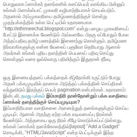
பொதுவாக ப்ளாக்கர் தளங்களில் களப்பெயர் வாங்கிய பின்னும்
உங்கள் பிளாக்ஸ்பாட் முகவரி வழிமாற்றியாகச் செயல்படும்.
அதனால் அம்முகவரியை தமிழ்மணத்திற்குச் சென்று
முதற்பக்கத்தில் உள்ள பெட்டியில் உதாரணமாக
"http://ethirneechal.blogspot.com" என்று பழைய முகவரியைப்
போட்டு இணைக்க வேண்டும் அவ்வளவே. பிறகு எப்போதும் போல
அந்தப்பதிவு தமிழ் மணத்தில் இணைந்து கொள்ளும். தமிழ்மண
நிர்வாகிகளுக்கு என்ன வேலைப் பளுவோ தெரியாது ஆனால்
அவர்கள் உங்கள் புதிய தளத்தின் பெயரைப் பதிவு செய்து
கொள்ளும் வரை ஒவ்வொரு பதிவிற்கும் இதுதான் தீர்வு.
ஒரு இணையத்தளப் பக்கத்தைக் கீழ்நோக்கி உருட்டும் போது
அதன் பக்கமுடிவில் தானாக அடுத்தப் பக்கத்தின் செய்திகள்
வந்துவிடும் இதற்குப் பெயர் pagination என்பார்கள். உதாரணம்:
இன்டலி,
நமது பக்கம்
இம்மாதிரி தான்தோன்றும் பக்க வசதியை
ப்ளாக்கர் தளத்திற்குச் செய்யமுடியுமா?
இம்மாதிரியான வசதிகளை அனைத்துத் தளங்களுக்கும் செய்ய
முடியும். ஆனால் அதற்கு ஏற்ற பக்க வடிவமைப்பு நிரல்கள்
வேண்டும். அத்தகைய ஒரு நிரல் கீழே கொடுக்கப்பட்டுள்ளது.
உங்கள் ப்ளாக்கர் தளக்கோலத்தில்[layout] "Add a Gadget"
சொடிக்கி, "HTML/JavaScript" என்ற பெட்டிக்குள் இந்த