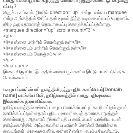
எனது வலைப்பூவில் கீழிருந்து மேலாக எழுத்துக்களை ஓடவிடுவது
எப்படி?
ஹெச்.டி.எம்.எல். நிரலில் direction="up" என்ற பண்பை marquee
என்ற அங்கத்தில் சேர்ப்பதன் மூலம் இந்த வடிவமைப்பைப் பெறலாம்.
கீழே ஒரு உதாரணத் தொடரமைப்பு கொடுக்கப்பட்டுள்ளது.
<marquee direction="up" scrollamount="3">
<ul>
<li>என்னை மாற்றிக் கொள்ளுங்கள்</li>
<li>என்னையும் மாற்றிக் கொள்ளுங்கள்</li>
<li>என்னையும் கொஞ்சம்</li>
</ul>
</marquee>
இதை விரும்பிய இடத்தில் வலைப்பூக்களில் இட்டு பயன்படுத்திக்
கொள்ளலாம்.
பழைய ப்ளாக்ஸ்பாட் தளத்திலிருந்து புதிய களப்பெயர்[Domain
name] வாங்கிய பின், தமிழ்மணத்தில் எனது பதிவுகளை
இணைக்க முடியவில்லை.
தமிழ் மணத்தில் உங்கள் பழைய பிளாக்ஸ்பாட் முகவரி மட்டும் தான்
சேமிக்கப்பட்டுள்ளதால் புதிய முகவரியைத் தானாக எடுத்துக்
கொள்ளாது. அதனால் நீங்கள் புதிய களப்பெயர் வாங்கிய உடன்
தமிழ்மணத்தில் அம்முகவரியை மாற்றச் சொல்லி கோரிக்கை
வையுங்கள். அதுவரை தீர்வு என்ன? என்று குழம்ப வேண்டாம்.