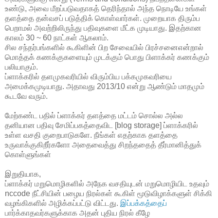
உண்டு, அவை மீறப்படுவதாகத் தெரிந்தால் அந்த நொடியே உங்கள்
தளத்தை தன்வசப் படுத்திக் கொள்வார்கள். முறையாக திரும்ப
பெறாமல் அவற்றிலிருந்து பதிவுகளை மீட்க முடியாது. இதற்கான
காலம் 30 ~ 60 நாட்கள் ஆகலாம்.
சில சந்தர்பங்களில் கூகிளின் பிற சேவையில் பிரச்சனைஎன்றால்
மொத்தக் கணக்குகளையும் முடக்கும் பொது பிளாக்கர் கணக்கும்
பலியாகும்.
ப்ளாக்கரில் தளமுகவரியில் விரும்பிய பக்கமுகவரியை
அமைக்கமுடியாது. அதாவது 2013/10 என்று ஆண்டும் மாதமும்
கூடவே வரும்.
மேற்கண்ட பதில் ப்ளாக்கர் தளத்தை மட்டம் சொல்ல அல்ல
தனியான பதிவு சேமிப்பகத்தைவிட [blog storage] ப்ளாக்கரில்
உள்ள வசதி குறைபாடுகளே. நீங்கள் எதற்காக தளத்தை
உருவாக்குகிறீர்களோ அதைவைத்து சிறந்ததைத் தீர்மானித்துக்
கொள்ளுங்கள்
இறுதியாக,
ப்ளாக்கர் மறுமொழிகளில் அநேக வசதியுடன் மறுமொழியிட உதவும்
nccode நீட்சியின் பழைய நிரல்கள் கூகிள் மூடுவிழாக்களுள் சிக்கி
வழங்கிகளில் அழிக்கப்பட்டு விட்டது.
இப்பக்கத்தைப்
பார்க்காதவர்களுக்காக அதன் புதிய நிரல் கீழே