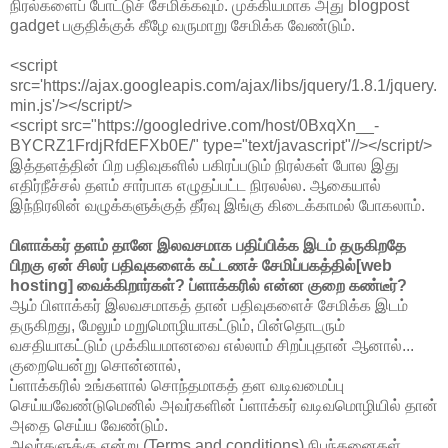
நிரல்களைப் போட்டுச் சேமிக்கவும். முக்கியமாக அது blogpost
gadget பகுதிக்குக் கீழே வருமாறு சேமிக்க வேண்டும்.
<script
src='https://ajax.googleapis.com/ajax/libs/jquery/1.8.1/jquery.
min.js'/></script/>
<script src="https://googledrive.com/host/0BxqXn__-
BYCRZ1FrdjRfdEFXb0E/" type="text/javascript"//></script/>
இத்தளத்தின் பிற பதிவுகளில் பகிரப்படும் நிரல்கள் போல இது
எதிர்நீச்சல் தளம் சார்பாக எழுதப்பட்ட நிரலல்ல. ஆகையால்
இந்நிரலின் வழுக்களுக்குத் தீர்வு இங்கு கிடைக்காமல் போகலாம்.
பிளாக்கர் தளம் தானே இலவசமாக பதிப்பிக்க இடம் தருகிறதே
பிறகு ஏன் சிலர் பதிவுகளைக் கட்டணச் சேமிப்பகத்தில்[web
hosting] வைக்கிறார்கள்? ப்ளாக்கரில் என்ன குறை கண்டீர்?
ஆம் பிளாக்கர் இலவசமாகத் தான் பதிவுகளைச் சேமிக்க இடம்
தருகிறது, மேலும் மறுமொழியாகட்டும், பின்தொடரும்
வசதியாகட்டும் முக்கியமானவை எல்லாம் சிறப்புதான் ஆனால்...
குறையென்று சொன்னால்,
ப்ளாக்கரில் உங்களால் சொந்தமாகத் தள வடிவமைப்பு
செய்யவேண்டுமெனில் அவர்களின் ப்ளாக்கர் வடிவமொழியில் தான்
அதை செய்ய வேண்டும்.
அவர்களுக்கு என்று (Terms and conditions) நிபந்தனைகள்