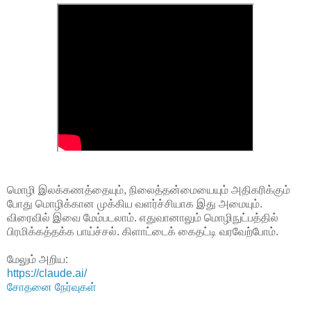
மொழி இலக்கணத்தையும், நிலைத்தன்மையையும் அதிகரிக்கும்
போது மொழிக்கான முக்கிய வளர்ச்சியாக இது அமையும்.
விரைவில் இவை மேம்படலாம். எதுவானாலும் மொழிநுட்பத்தில்
பிரமிக்கத்தக்க பாய்ச்சல். கிளாட்டைக் கைதட்டி வரவேற்போம்.
மேலும் அறிய:
https://claude.ai/
சோதனை நேர்வுகள்