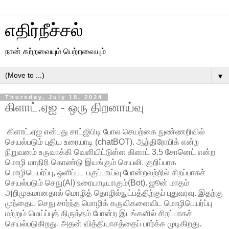
எதிர்நீச்சல்
நான் கற்றவையும் பெற்றவையும்
▼
Thursday, July 18, 2024
கிளாட்.ஏஐ - ஒரு திறனாய்வு
கிளாட்.ஏஐ என்பது சாட்ஜிபிடி போல செயற்கை நுண்ணறிவில்
செயல்படும் புதிய உரையாடி (chatBOT). ஆந்திரோபிக் என்ற
நிறுவனம் உருவாக்கி வெளியிட்டுள்ள கிளாட் 3.5 சோனெட் என்ற
மொழி மாதிரி கொண்டு இயங்கும் செயலி. குறிப்பாக
மொழிபெயர்ப்பு, ஒளிப்பட பகுப்பாய்வு போன்றவற்றில் சிறப்பாகச்
செயல்படும் செநு(AI) உரையாடியாகும்(Bot). ஜூன் மாதம்
அறிமுகமானதால் மொழித் தொழில்நுட்பத்திற்குப் புதுவரவு. இதற்கு
முந்தைய செநு சார்ந்த மொழிக் கருவிகளைவிட மொழிபெயர்ப்பு
மற்றும் மெய்ப்புத் திருத்தம் போன்ற இடங்களில் சிறப்பாகச்
செயல்படுகிறது. அதன் வித்தியாசத்தைப் பார்க்க முடிகிறது.