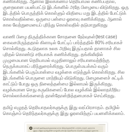
கணிக்கிறது. ஆனால் இலக்கணம் தெரியாமல் கணிப்பதால்,
குறைவான பயன்பாட்டு இடங்களில் அதே பிழையை விடுகிறது. ஒரு
இடத்தில் பொருத்திக் கொள்ளும் விதியை மறு இடத்தில் போட்டுக்
கொள்வதில்லை. ஒருமை பன்மை ஓரளவு கணிக்கிறது. ஆனால்
கால வேற்றுமையைப் புரிந்து கொள்வதில் தடுமாறுகிறது
வாணி பிழை திருத்திக்கான சோதனை நேர்வுகள்(test case)
கைவசமிருந்ததால் கிளாடில் போட்டிப் பார்த்ததில் 80% சரியாகச்
சொல்கிறது. கூடுதலாக உலக அறிவு இருப்பதால் தானாகச் சில
புரிதல் கொண்டு சரியாகக் கணிக்கிறது. தங்கிலீஷில்
முழுமையான தெரியாமல் எழுதினாலும் சரியானவற்றிற்கு
நெருக்கமாகப் பரிந்துரைக்கிறது. பொருள்மயக்கம் வரும்
இடங்களில் பெரும்பான்மை வழக்கை எடுத்துக் கொள்கிறது. சில
இடங்களில் பொருளை மாற்றியும் விடுகிறது. பிழைகளைச் சுட்டிக்
காட்டும் போது ஒரு நிலைத்தன்மை இல்லாமல் இருக்கிறது.
வழக்கமான செநு கருவிகளைப் போல வழக்கில் இல்லாத/மீறிய
சொல்லாக்கங்களைத் தான்தோன்றித்தனமாகச் செய்கிறது.
தமிழ் எழுதத் தெரியாதவர்களுக்கு இது வரப்பிரசாதம். தமிழில்
கொஞ்சம் தெரிந்தவர்களுக்கு இது ஓரளவிற்குப் பயனளிக்கலாம்.